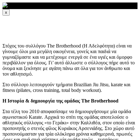
x
The Brotherhood | Άγιος Δημήτριος
Στόχος του συλλόγου The Brotherhood (Η Αδελφότητα) είναι να
γίνουμε όλοι μια μεγάλη οικογένεια, γονείς και παιδιά να
γυμναζόμαστε και να μετέχουμε ενεργά σε ένα υγιές και όμορφο
περιβάλλον για όλους. Γι’ αυτό άλλωστε ο σύλλογος πήρε αυτό το
όνομα και ξεκίνησε με αγάπη πάνω απ όλα για τον άνθρωπο και
τον αθλητισμό.
Στο σύλλογο λειτουργούν τμήματα Brazilian Jiu Jitsu, karate και
fitness (pilates, cross training, total body workout).
Η Ιστορία & δημιουργία της ομάδας The Brotherhood
Στα τέλη του 2010 αποφασίσαμε να δημιουργήσουμε μία ομάδα
αγωνιστικού Karate. Αρχικά το σπίτι της ομάδας αποτελούσε ο
αθλητικός σύλλογος «το Γεράκι» στην Καλλιθέα, στον οποίο είναι
προπονητής ο στενός φίλος Κυριάκος Αρσενιάδης. Στο χώρο αυτό
προπονούμασταν για τρία ολόκληρα χρόνια καθημερινά, πρωινές
ώρες και σιγά σιγά χτίστηκε μία ομάδα τριών – τεσσάρων