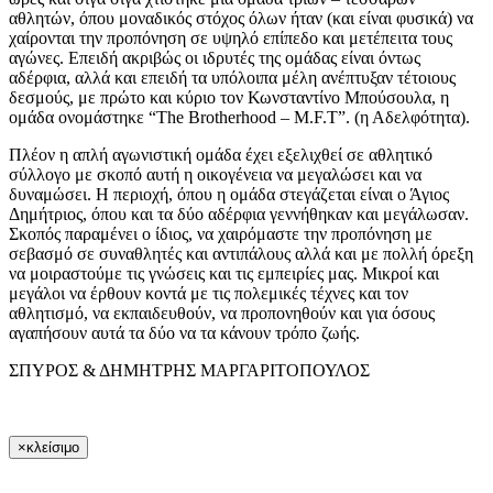
αθλητών, όπου μοναδικός στόχος όλων ήταν (και είναι φυσικά) να
χαίρονται την προπόνηση σε υψηλό επίπεδο και μετέπειτα τους
αγώνες. Επειδή ακριβώς οι ιδρυτές της ομάδας είναι όντως
αδέρφια, αλλά και επειδή τα υπόλοιπα μέλη ανέπτυξαν τέτοιους
δεσμούς, με πρώτο και κύριο τον Κωνσταντίνο Μπούσουλα, η
ομάδα ονομάστηκε “The Brotherhood – M.F.T”. (η Αδελφότητα).
Πλέον η απλή αγωνιστική ομάδα έχει εξελιχθεί σε αθλητικό
σύλλογο με σκοπό αυτή η οικογένεια να μεγαλώσει και να
δυναμώσει. Η περιοχή, όπου η ομάδα στεγάζεται είναι ο Άγιος
Δημήτριος, όπου και τα δύο αδέρφια γεννήθηκαν και μεγάλωσαν.
Σκοπός παραμένει ο ίδιος, να χαιρόμαστε την προπόνηση με
σεβασμό σε συναθλητές και αντιπάλους αλλά και με πολλή όρεξη
να μοιραστούμε τις γνώσεις και τις εμπειρίες μας. Μικροί και
μεγάλοι να έρθουν κοντά με τις πολεμικές τέχνες και τον
αθλητισμό, να εκπαιδευθούν, να προπονηθούν και για όσους
αγαπήσουν αυτά τα δύο να τα κάνουν τρόπο ζωής.
ΣΠΥΡΟΣ & ΔΗΜΗΤΡΗΣ ΜΑΡΓΑΡΙΤΟΠΟΥΛΟΣ
×
κλείσιμο