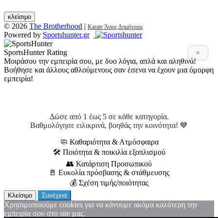
κλείσιμο
© 2026
The Brotherhood
|
Karate Άγιος Δημήτριος
Powered by
Sportshunter.gr
SportsHunter Rating
×
Μοιράσου την εμπειρία σου, με δυο λόγια, απλά και αληθινά!
Βοήθησε και άλλους αθλούμενους σαν έσενα να έχουν μια όμορφη
εμπειρία!
Αξιολόγηση 5 βασικών σημείων!
Δώσε από 1 έως 5 σε κάθε κατηγορία.
Βαθμολόγησε ειλικρινά, βοηθάς την κοινότητα! 💙
🧼 Καθαριότητα & Ατμόσφαιρα
🛠 Ποιότητα & ποικιλία εξοπλισμού
👥 Κατάρτιση Προσωπικού
🚪 Ευκολία πρόσβασης & στάθμευσης
💰 Σχέση τιμής/ποιότητας
Κλείσιμο
Συνέχεια
Χρησιμοποιούμε cookies για να κάνουμε ακόμα καλύτερη την
εμπειρία σου στο site μας.