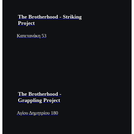
The Brotherhood - Striking
Project
Καπετανάκη 53
The Brotherhood -
Grappling Project
Αγίου Δημητρίου 180