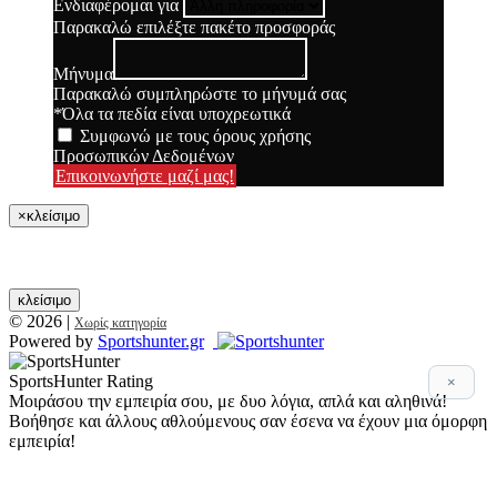
Ενδιαφέρομαι για
Παρακαλώ επιλέξτε πακέτο προσφοράς
Μήνυμα
Παρακαλώ συμπληρώστε το μήνυμά σας
*Όλα τα πεδία είναι υποχρεωτικά
Συμφωνώ με τους όρους χρήσης
Προσωπικών Δεδομένων
Επικοινωνήστε μαζί μας!
×
κλείσιμο
κλείσιμο
© 2026
|
Χωρίς κατηγορία
Powered by
Sportshunter.gr
SportsHunter Rating
×
Μοιράσου την εμπειρία σου, με δυο λόγια, απλά και αληθινά!
Βοήθησε και άλλους αθλούμενους σαν έσενα να έχουν μια όμορφη
εμπειρία!
Αξιολόγηση 5 βασικών σημείων!