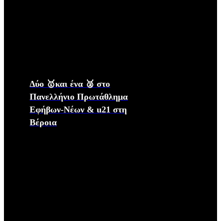
Δύο 🥇και ένα 🥈 στο
Πανελλήνιο Πρωτάθλημα
Εφήβων-Νέων & u21 στη
Βέροια